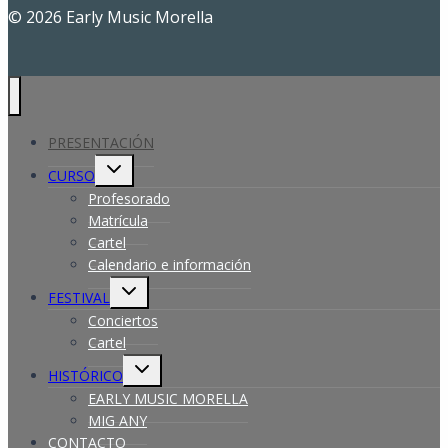
© 2026 Early Music Morella
PRESENTACIÓN
Alternar
CURSO
menú
hijo
Profesorado
Matrícula
Cartel
Calendario e información
Alternar
FESTIVAL
menú
hijo
Conciertos
Cartel
Alternar
HISTÓRICO
menú
hijo
EARLY MUSIC MORELLA
MIG ANY
CONTACTO