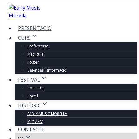
Vés
al
contingut
PRESENTACIÓ
CURS
Professorat
Matrícula
Poster
Calendari i informació
FESTIVAL
Concerts
Cartell
HISTÒRIC
EARLY MUSIC MORELLA
MIG ANY
CONTACTE