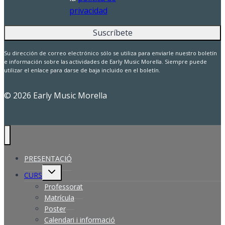
privacidad
Su dirección de correo electrónico sólo se utiliza para enviarle nuestro boletín
e información sobre las actividades de Early Music Morella. Siempre puede
utilizar el enlace para darse de baja incluido en el boletín.
© 2026 Early Music Morella
PRESENTACIÓ
Alterna
CURS
el
menú
Professorat
fill
Matrícula
Poster
Calendari i informació